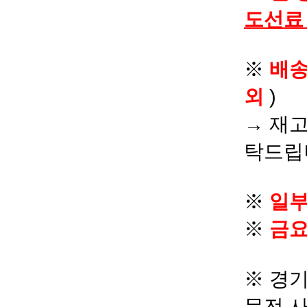
도선료
※
배
외
)
→ 재고
탁드립
※
일부
※
금요
※ 경기
문전 