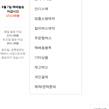
8월 7일 택배발송
인디스팩
마감시간
17시 00분
맞춤소량제작
칼라박스제작
평일 발송 마감
17시 00분
주문형박스
토요일 발송 마감
10시 30분
택배용봉투
일요일, 공휴일에는
택배사 사정으로인해
기타상품
발송되지 않습니다.
재고박스
개인결제
제작/견적문의