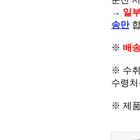
→
일부
송만
합
※
배송
※ 수
수령처
※ 제