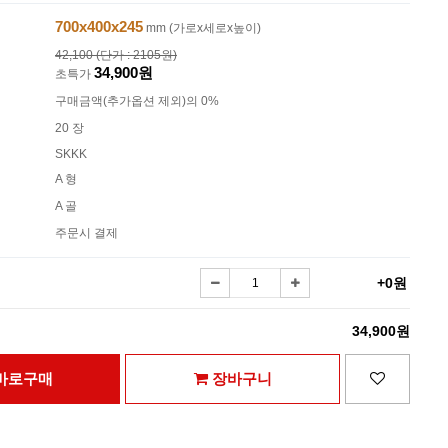
700x400x245
mm (가로x세로x높이)
42,100 (단가 : 2105원)
34,900원
초특가
구매금액(추가옵션 제외)의 0%
20 장
SKKK
A 형
A 골
주문시 결제
+0원
34,900원
바로구매
장바구니