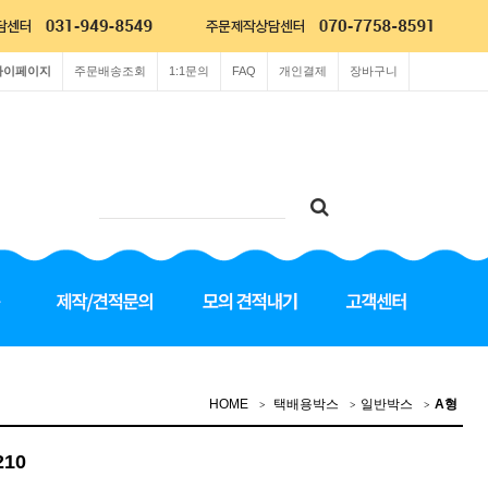
마이페이지
주문배송조회
1:1문의
FAQ
개인결제
장바구니
HOME
택배용박스
일반박스
A형
210