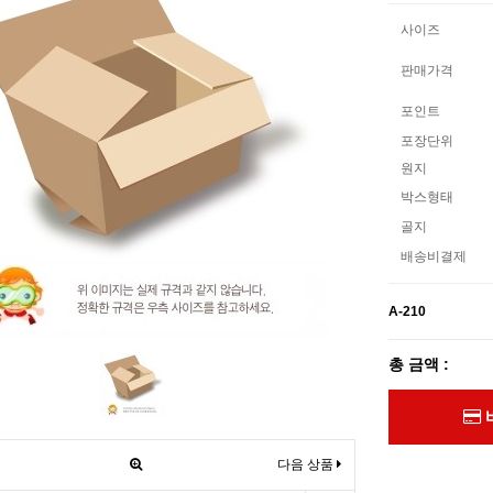
사이즈
판매가격
포인트
포장단위
원지
박스형태
골지
배송비결제
A-210
총 금액 :
다음 상품