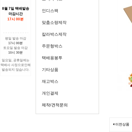
8월 7일 택배발송
인디스팩
마감시간
17시 00분
맞춤소량제작
칼라박스제작
평일 발송 마감
17시 00분
주문형박스
토요일 발송 마감
10시 30분
택배용봉투
일요일, 공휴일에는
택배사 사정으로인해
기타상품
발송되지 않습니다.
재고박스
개인결제
제작/견적문의
이전상품