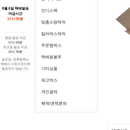
8월 6일 택배발송
인디스팩
마감시간
17시 00분
맞춤소량제작
칼라박스제작
평일 발송 마감
17시 00분
주문형박스
토요일 발송 마감
10시 30분
택배용봉투
일요일, 공휴일에는
택배사 사정으로인해
기타상품
발송되지 않습니다.
재고박스
개인결제
제작/견적문의