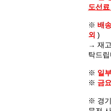
도선료
※
배
외
)
→ 재고
탁드립
※
일부
※
금요
※ 경기
문전 