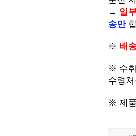
→
일부
송만
합
※
배송
※ 수
수령처
※ 제