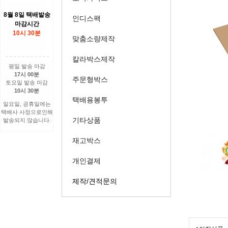
8월 8일 택배발송
인디스팩
마감시간
10시 30분
맞춤소량제작
칼라박스제작
평일 발송 마감
17시 00분
주문형박스
토요일 발송 마감
10시 30분
택배용봉투
일요일, 공휴일에는
택배사 사정으로인해
기타상품
발송되지 않습니다.
재고박스
개인결제
제작/견적문의