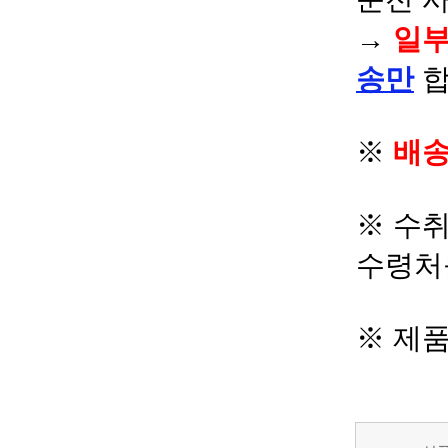
→
일부
송만
합
※
배송
※ 수
수령처
※ 제