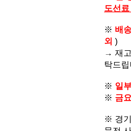
도선료
※
배
외
)
→ 재고
탁드립
※
일부
※
금요
※ 경기
문전 