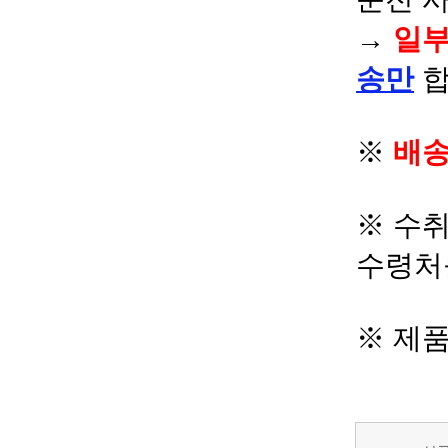
→
일부
송만
합
※
배송
※ 수
수령처
※ 제