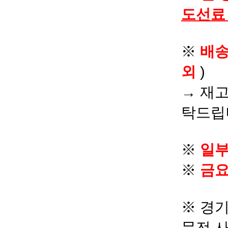
도선료
※
배
외
)
→ 재고
탁드립
※
일부
※
금요
※ 경기
문전 