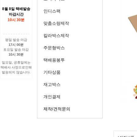
8월 8일 택배발송
인디스팩
마감시간
10시 30분
맞춤소량제작
칼라박스제작
평일 발송 마감
17시 00분
주문형박스
토요일 발송 마감
10시 30분
택배용봉투
일요일, 공휴일에는
택배사 사정으로인해
기타상품
발송되지 않습니다.
재고박스
개인결제
제작/견적문의