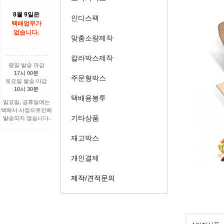
8월 9일은
인디스팩
택배업무가
없습니다.
맞춤소량제작
칼라박스제작
평일 발송 마감
17시 00분
주문형박스
토요일 발송 마감
10시 30분
택배용봉투
일요일, 공휴일에는
택배사 사정으로인해
기타상품
발송되지 않습니다.
재고박스
개인결제
제작/견적문의