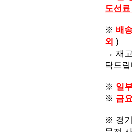
도선료
※
배
외
)
→ 재고
탁드립
※
일부
※
금요
※ 경기
문전 