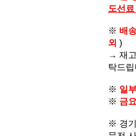
도선료
※
배
외
)
→ 재고
탁드립
※
일부
※
금요
※ 경기
문전 