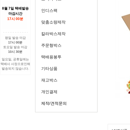
8월 7일 택배발송
인디스팩
마감시간
17시 00분
맞춤소량제작
칼라박스제작
평일 발송 마감
17시 00분
주문형박스
토요일 발송 마감
10시 30분
택배용봉투
일요일, 공휴일에는
택배사 사정으로인해
기타상품
발송되지 않습니다.
재고박스
개인결제
제작/견적문의