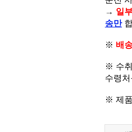
→
일부
송만
합
※
배송
※ 수
수령처
※ 제