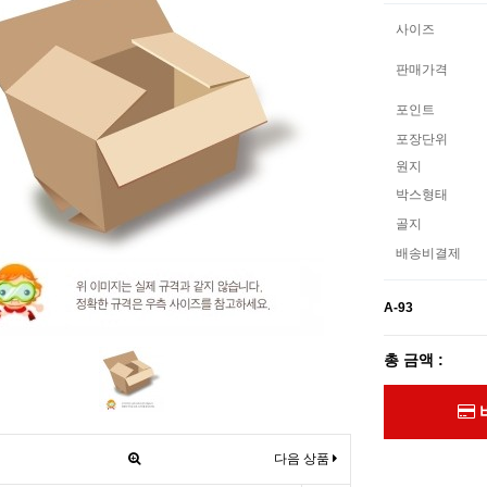
사이즈
판매가격
포인트
포장단위
원지
박스형태
골지
배송비결제
A-93
총 금액 :
다음 상품