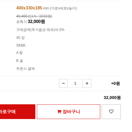
400x330x185
mm (가로x세로x높이)
40,400 (단가 : 1010원)
32,000원
초특가
구매금액(추가옵션 제외)의 0%
40 장
SKBK
A 형
B 골
주문시 결제
+0원
32,000원
바로구매
장바구니