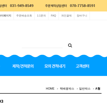
마이페이지
주문배송조회
1:1문의
FAQ
개인결제
장바구니
HOME
택배용박스
일반박스
A형
93