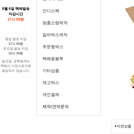
8월 6일 택배발송
인디스팩
마감시간
17시 00분
맞춤소량제작
칼라박스제작
평일 발송 마감
17시 00분
주문형박스
토요일 발송 마감
10시 30분
택배용봉투
일요일, 공휴일에는
택배사 사정으로인해
기타상품
발송되지 않습니다.
재고박스
개인결제
제작/견적문의
이전상품