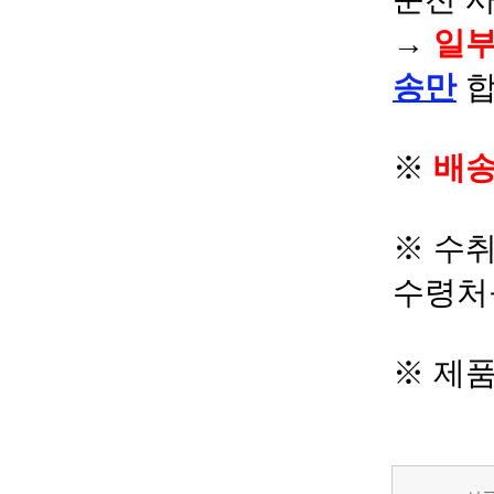
→
일부
송만
합
※
배송
※ 수
수령처
※ 제