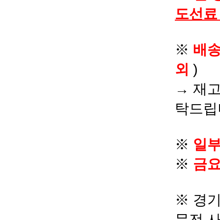
도선료
※
배
외
)
→ 재고
탁드립
※
일부
※
금요
※ 경기
문전 