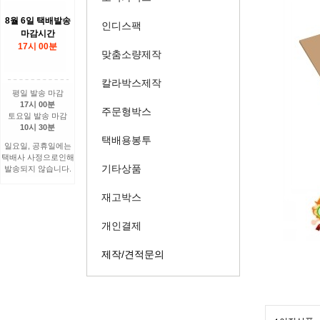
8월 6일 택배발송
인디스팩
마감시간
17시 00분
맞춤소량제작
칼라박스제작
평일 발송 마감
17시 00분
주문형박스
토요일 발송 마감
10시 30분
택배용봉투
일요일, 공휴일에는
택배사 사정으로인해
기타상품
발송되지 않습니다.
재고박스
개인결제
제작/견적문의