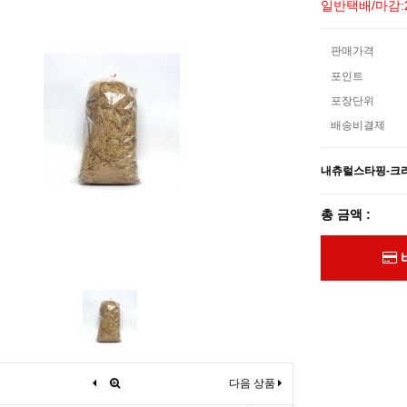
일반택배/마감:
판매가격
포인트
포장단위
배송비결제
내츄럴스타핑-크
총 금액 :
다음 상품