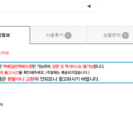
품정보
사용후기
상품문의
0
0
시30분
0g