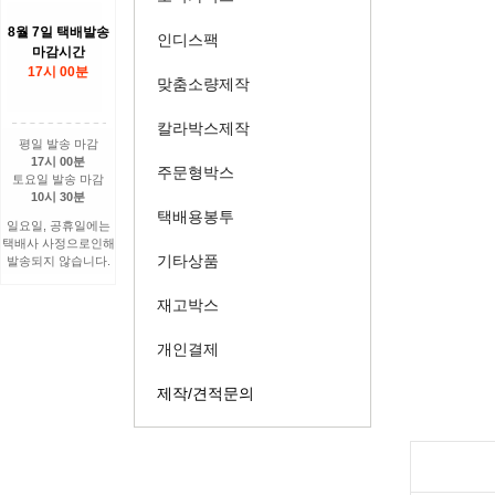
8월 7일 택배발송
인디스팩
마감시간
17시 00분
맞춤소량제작
칼라박스제작
평일 발송 마감
17시 00분
주문형박스
토요일 발송 마감
10시 30분
택배용봉투
일요일, 공휴일에는
택배사 사정으로인해
기타상품
발송되지 않습니다.
재고박스
개인결제
제작/견적문의