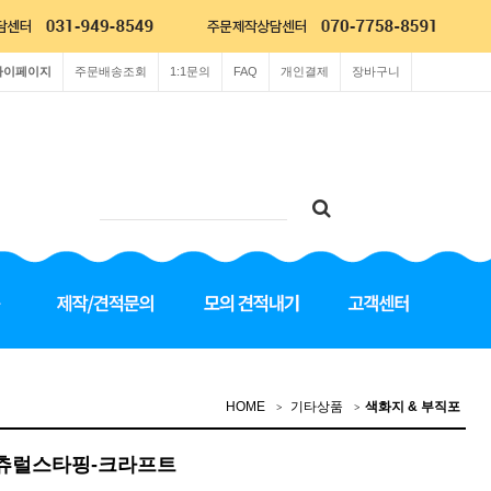
마이페이지
주문배송조회
1:1문의
FAQ
개인결제
장바구니
HOME
기타상품
색화지 & 부직포
내츄럴스타핑-크라프트