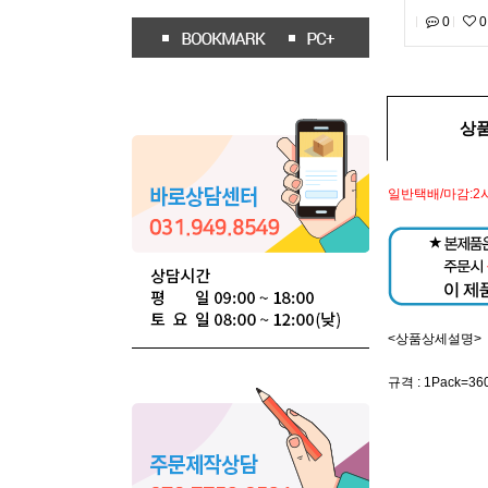
0
0
상
일반택배/마감:2
<상품상세설명>
규격 : 1Pack=36