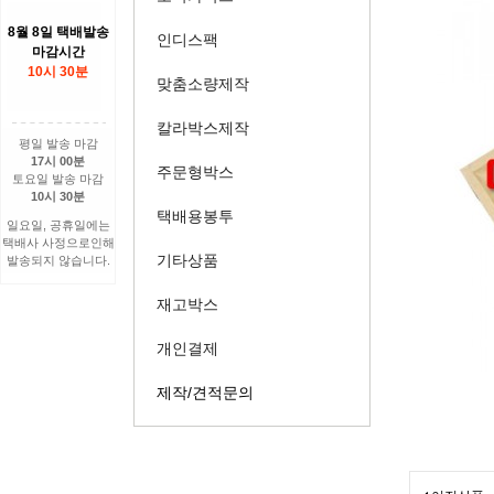
8월 8일 택배발송
인디스팩
마감시간
10시 30분
맞춤소량제작
칼라박스제작
평일 발송 마감
17시 00분
주문형박스
토요일 발송 마감
10시 30분
택배용봉투
일요일, 공휴일에는
택배사 사정으로인해
기타상품
발송되지 않습니다.
재고박스
개인결제
제작/견적문의