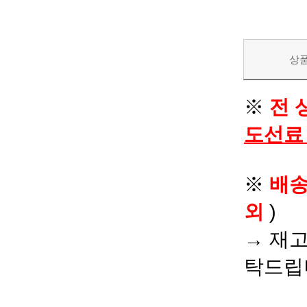
상
※
전 
도선료
※
배
외
)
→ 재고
탁드립