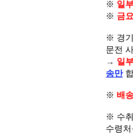
※
일부
※
금요
※ 경기
문전 
→
일부
송만
합
※
배송
※ 수
수령처