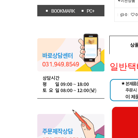
이전상품
0
0
상
일반택