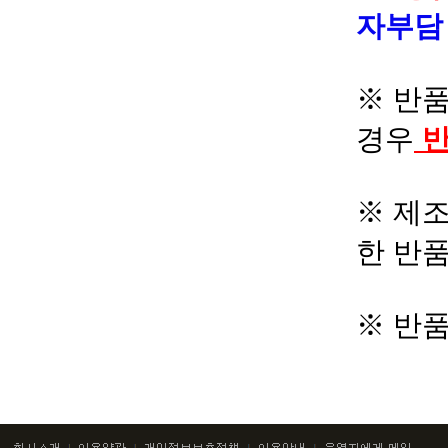
자부
※ 반품
경우
반
※ 제조
한 반
※ 반