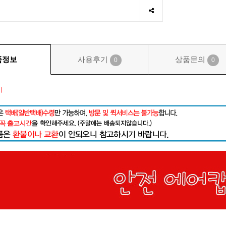
품정보
사용후기
상품문의
0
0
시