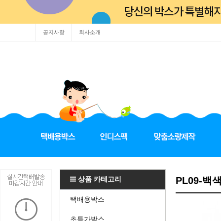
공지사항
회사소개
상품 카테고리
PL09-백
택배용박스
초특가박스