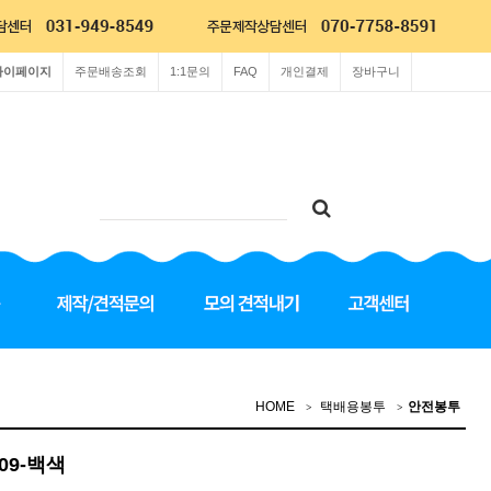
마이페이지
주문배송조회
1:1문의
FAQ
개인결제
장바구니
HOME
택배용봉투
안전봉투
L09-백색