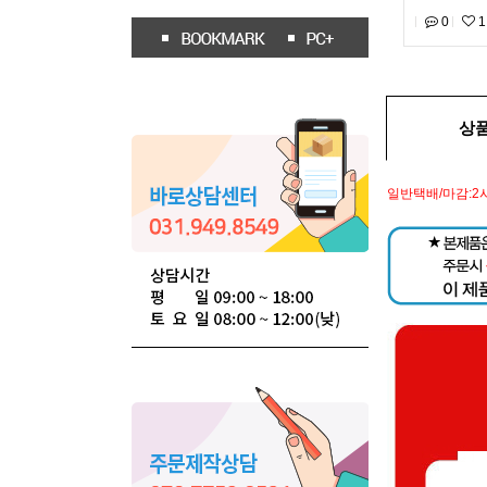
0
1
상
일반택배/마감:2