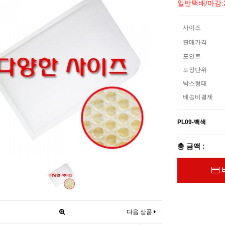
일반택배/마감:
사이즈
판매가격
포인트
포장단위
박스형태
배송비결제
PL09-백색
총 금액 :
다음 상품