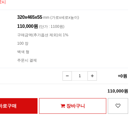
2시
320x465x55
mm (가로x세로x높이)
110,000원
(단가 : 1100원)
구매금액(추가옵션 제외)의 1%
100 장
백색 형
주문시 결제
+0원
110,000원
바로구매
장바구니