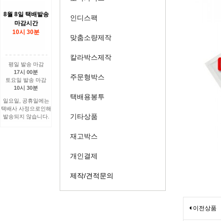
8월 8일 택배발송
인디스팩
마감시간
10시 30분
맞춤소량제작
칼라박스제작
평일 발송 마감
17시 00분
주문형박스
토요일 발송 마감
10시 30분
택배용봉투
일요일, 공휴일에는
택배사 사정으로인해
기타상품
발송되지 않습니다.
재고박스
개인결제
제작/견적문의
이전상품