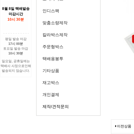
8월 8일 택배발송
인디스팩
마감시간
10시 30분
맞춤소량제작
칼라박스제작
평일 발송 마감
17시 00분
주문형박스
토요일 발송 마감
10시 30분
택배용봉투
일요일, 공휴일에는
택배사 사정으로인해
기타상품
발송되지 않습니다.
재고박스
개인결제
제작/견적문의
이전상품