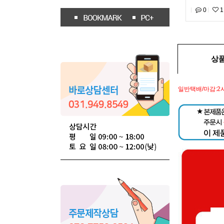
0
1
상
일반택배/마감:2