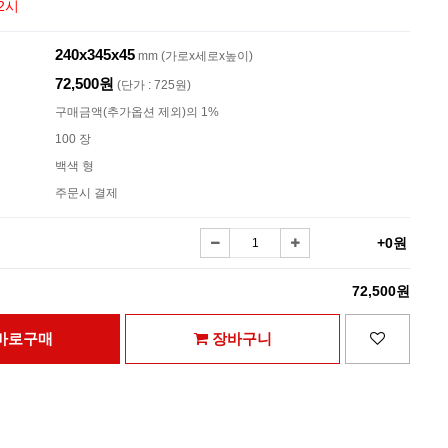
2시
240x345x45
mm (가로x세로x높이)
72,500원
(단가 : 725원)
구매금액(추가옵션 제외)의 1%
100 장
백색 형
주문시 결제
+0원
72,500원
바로구매
장바구니