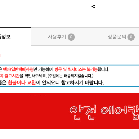
품정보
사용후기
상품문의
0
0
시