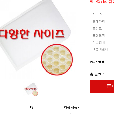
일반택배/마감:
사이즈
판매가격
포인트
포장단위
박스형태
배송비결제
PL07-백색
총 금액 :
다음 상품