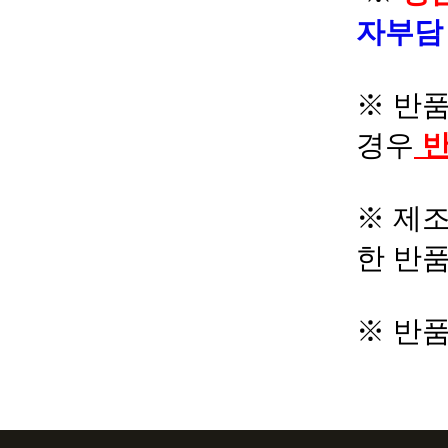
자부
※ 반품
경우
반
※ 제조
한 반
※ 반