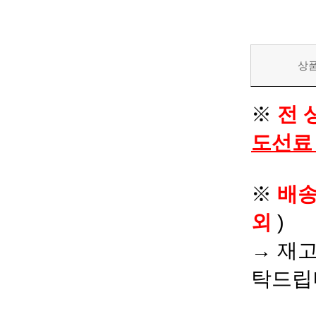
상
※
전 
도선료
※
배
외
)
→ 재고
탁드립