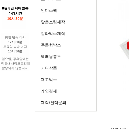
8월 8일 택배발송
인디스팩
마감시간
10시 30분
맞춤소량제작
칼라박스제작
평일 발송 마감
17시 00분
주문형박스
토요일 발송 마감
10시 30분
택배용봉투
일요일, 공휴일에는
택배사 사정으로인해
기타상품
발송되지 않습니다.
재고박스
개인결제
제작/견적문의