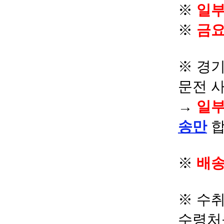
※
일부
※
금요
※ 경기
문전 
→
일부
송만
합
※
배송
※ 수
수령처