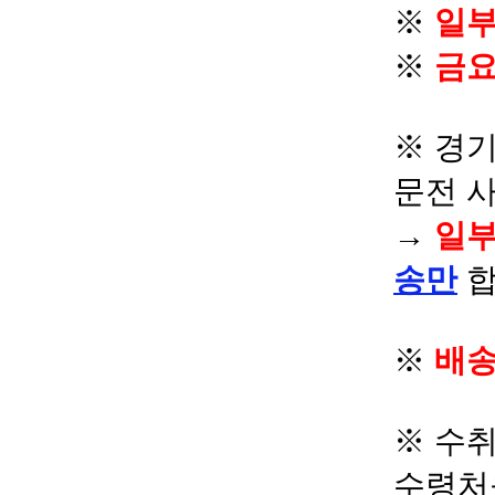
※
일부
※
금요
※ 경기
문전 
→
일부
송만
합
※
배송
※ 수
수령처