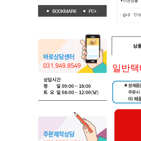
이전상품
0
0
상
일반택