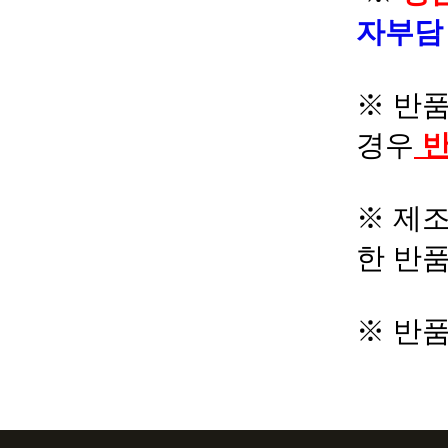
자부
※ 반품
경우
반
※ 제조
한 반
※ 반