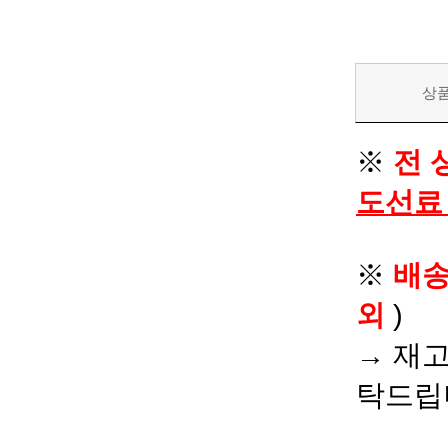
상
※
전 
도선료
※
배
외
)
→ 재고
탁드립