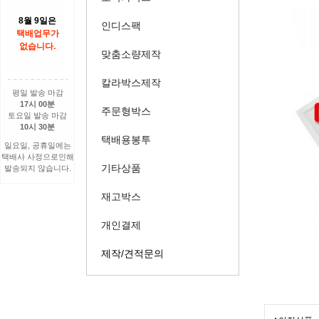
8월 9일은
인디스팩
택배업무가
없습니다.
맞춤소량제작
칼라박스제작
평일 발송 마감
17시 00분
주문형박스
토요일 발송 마감
10시 30분
택배용봉투
일요일, 공휴일에는
택배사 사정으로인해
기타상품
발송되지 않습니다.
재고박스
개인결제
제작/견적문의