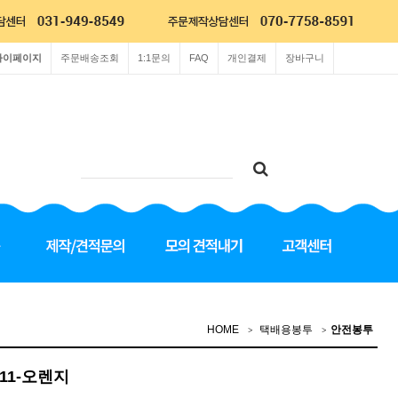
마이페이지
주문배송조회
1:1문의
FAQ
개인결제
장바구니
HOME
택배용봉투
안전봉투
L11-오렌지