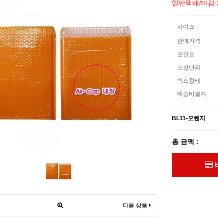
일반택배/마감:
사이즈
판매가격
포인트
포장단위
박스형태
배송비결제
BL11-오렌지
총 금액 :
다음 상품