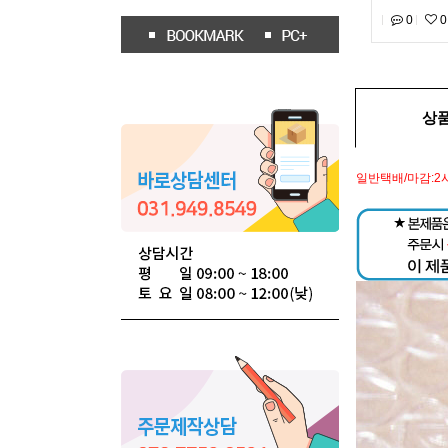
0
0
상
일반택배/마감:2