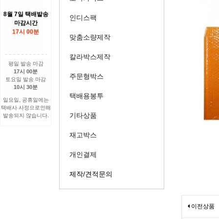
8월 7일 택배발송
인디스팩
마감시간
17시 00분
맞춤소량제작
칼라박스제작
평일 발송 마감
17시 00분
주문형박스
토요일 발송 마감
10시 30분
택배용봉투
일요일, 공휴일에는
택배사 사정으로인해
기타상품
발송되지 않습니다.
재고박스
개인결제
제작/견적문의
이전상품