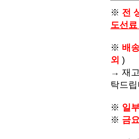
※
전 
도선료
※
배
외
)
→ 재고
탁드립
※
일부
※
금요