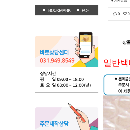
이전상품
0
0
상
일반택