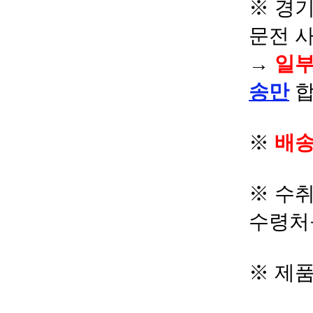
※ 경기
문전 
→
일부
송만
합
※
배송
※ 수
수령처
※ 제