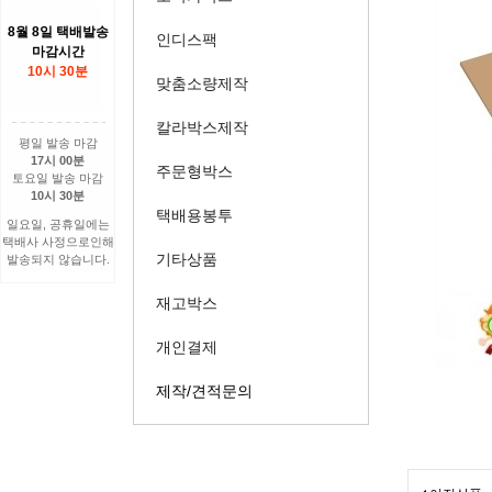
8월 8일 택배발송
인디스팩
마감시간
10시 30분
맞춤소량제작
칼라박스제작
평일 발송 마감
17시 00분
주문형박스
토요일 발송 마감
10시 30분
택배용봉투
일요일, 공휴일에는
택배사 사정으로인해
기타상품
발송되지 않습니다.
재고박스
개인결제
제작/견적문의