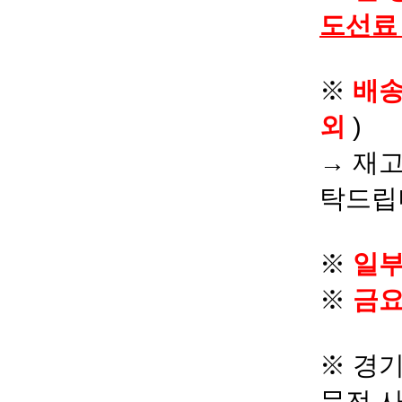
도선료
※
배
외
)
→ 재고
탁드립
※
일부
※
금요
※ 경기
문전 