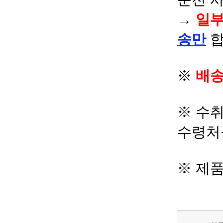
→
일부
송만
합
※
배송
※ 수
수령처
※ 제