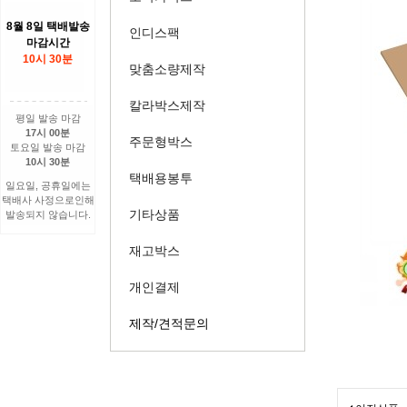
8월 8일 택배발송
인디스팩
마감시간
10시 30분
맞춤소량제작
칼라박스제작
평일 발송 마감
17시 00분
주문형박스
토요일 발송 마감
10시 30분
택배용봉투
일요일, 공휴일에는
택배사 사정으로인해
기타상품
발송되지 않습니다.
재고박스
개인결제
제작/견적문의