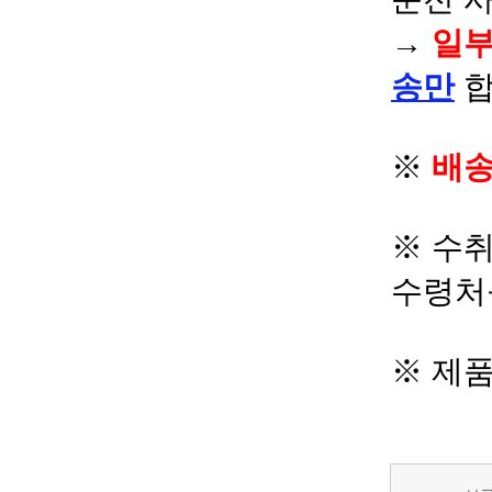
→
일부
송만
합
※
배송
※ 수
수령처
※ 제