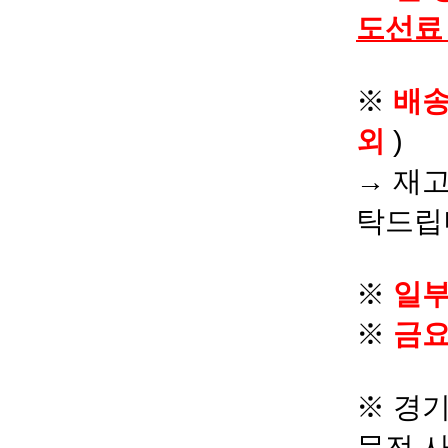
도선료
※
배
외
)
→ 재고
탁드립
※
일부
※
금요
※ 경기
문전 