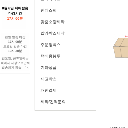
8월 6일 택배발송
인디스팩
마감시간
17시 00분
맞춤소량제작
칼라박스제작
평일 발송 마감
17시 00분
주문형박스
토요일 발송 마감
10시 30분
택배용봉투
일요일, 공휴일에는
택배사 사정으로인해
기타상품
발송되지 않습니다.
재고박스
개인결제
제작/견적문의