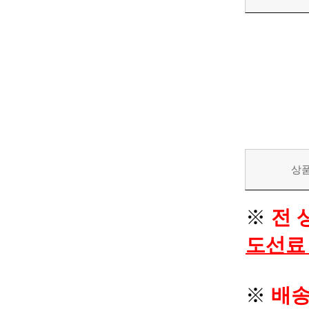
상
※
전 
도선료
※
배