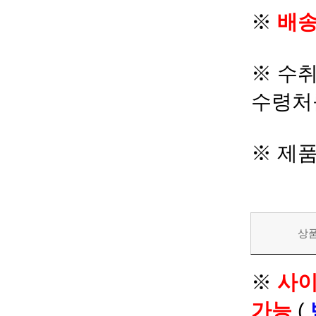
※
배송
※ 수
수령처
※ 제
상
※
사이
가능
(