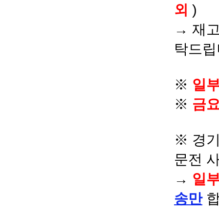
외
)
→ 재고
탁드립
※
일부
※
금요
※ 경기
문전 
→
일부
송만
합