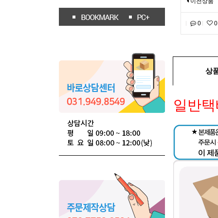
이전상품
0
0
상
일반택배