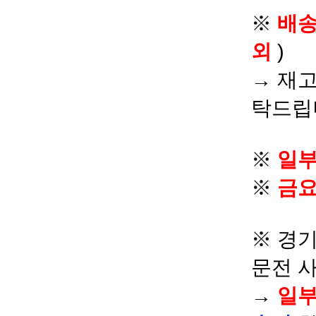
※
배
외
)
→ 재고
탁드립
※
일부
※
금요
※ 경기
문전 
→
일부