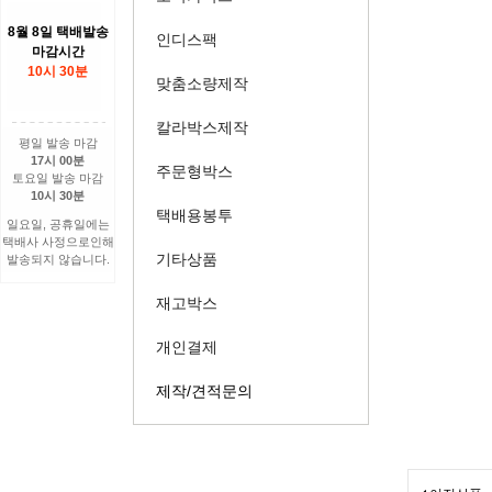
8월 8일 택배발송
인디스팩
마감시간
10시 30분
맞춤소량제작
칼라박스제작
평일 발송 마감
17시 00분
주문형박스
토요일 발송 마감
10시 30분
택배용봉투
일요일, 공휴일에는
택배사 사정으로인해
기타상품
발송되지 않습니다.
재고박스
개인결제
제작/견적문의