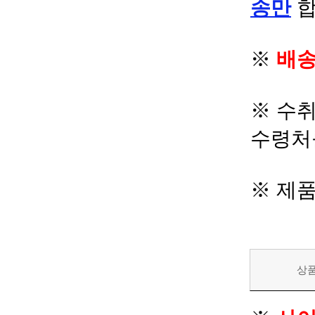
송만
합
※
배송
※ 수
수령처
※ 제
상