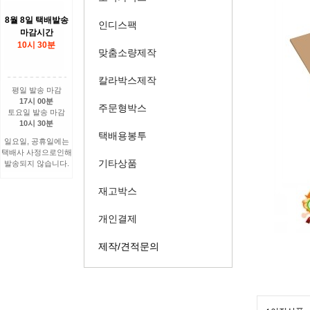
8월 8일 택배발송
인디스팩
마감시간
10시 30분
맞춤소량제작
칼라박스제작
평일 발송 마감
17시 00분
주문형박스
토요일 발송 마감
10시 30분
택배용봉투
일요일, 공휴일에는
택배사 사정으로인해
기타상품
발송되지 않습니다.
재고박스
개인결제
제작/견적문의