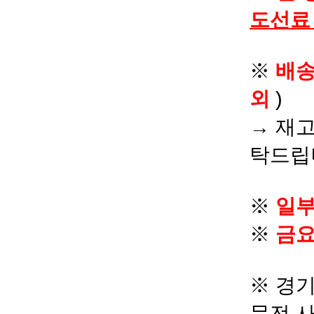
도선료
※
배
외
)
→ 재고
탁드립
※
일부
※
금요
※ 경기
문전 