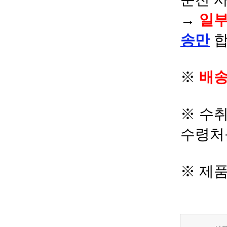
→
일부
송만
합
※
배송
※ 수
수령처
※ 제