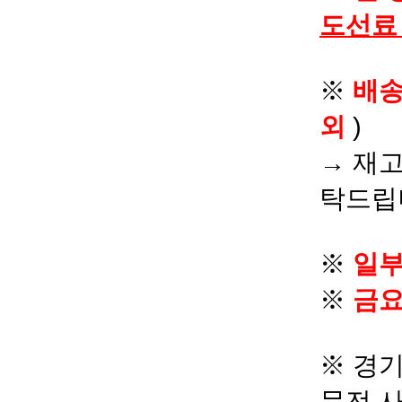
도선료
※
배
외
)
→ 재고
탁드립
※
일부
※
금요
※ 경기
문전 