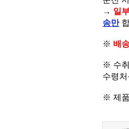
→
일부
송만
합
※
배송
※ 수
수령처
※ 제