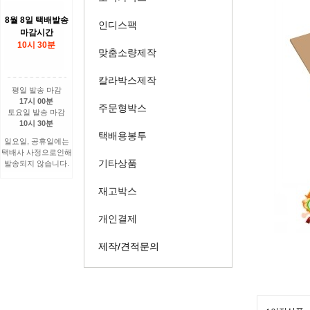
8월 8일 택배발송
인디스팩
마감시간
10시 30분
맞춤소량제작
칼라박스제작
평일 발송 마감
17시 00분
주문형박스
토요일 발송 마감
10시 30분
택배용봉투
일요일, 공휴일에는
택배사 사정으로인해
기타상품
발송되지 않습니다.
재고박스
개인결제
제작/견적문의