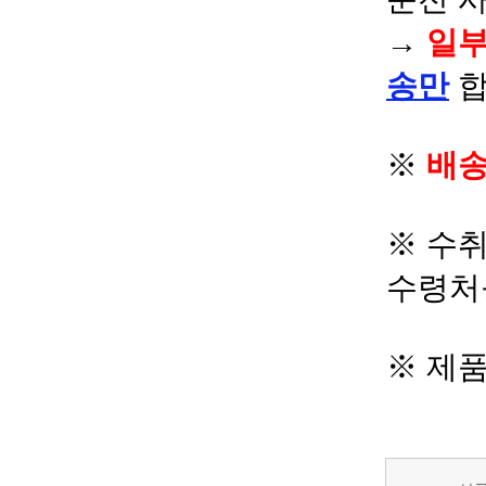
→
일부
송만
합
※
배송
※ 수
수령처
※ 제