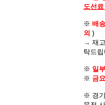
도선료
※
배
외
)
→ 재고
탁드립
※
일부
※
금요
※ 경기
문전 