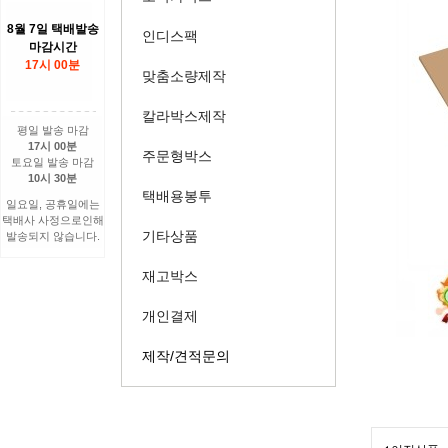
8월 7일 택배발송
인디스팩
마감시간
17시 00분
맞춤소량제작
칼라박스제작
평일 발송 마감
17시 00분
주문형박스
토요일 발송 마감
10시 30분
택배용봉투
일요일, 공휴일에는
택배사 사정으로인해
기타상품
발송되지 않습니다.
재고박스
개인결제
제작/견적문의