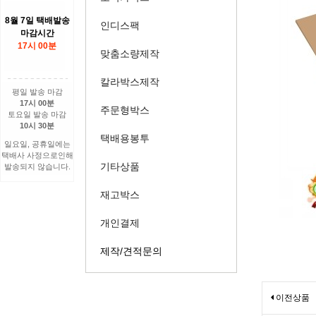
8월 7일 택배발송
인디스팩
마감시간
17시 00분
맞춤소량제작
칼라박스제작
평일 발송 마감
17시 00분
주문형박스
토요일 발송 마감
10시 30분
택배용봉투
일요일, 공휴일에는
택배사 사정으로인해
기타상품
발송되지 않습니다.
재고박스
개인결제
제작/견적문의
이전상품