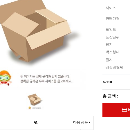
사이즈
판매가격
포인트
포장단위
원지
박스형태
골지
배송비결제
A-110
총 금액 :
다음 상품