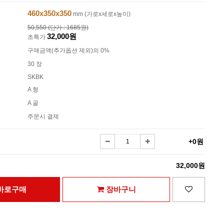
460x350x350
mm (가로x세로x높이)
50,550 (단가 : 1685원)
32,000원
초특가
구매금액(추가옵션 제외)의 0%
30 장
SKBK
A 형
A 골
주문시 결제
+0원
32,000원
바로구매
장바구니