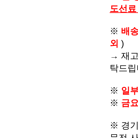
도선료
※
배
외
)
→ 재고
탁드립
※
일부
※
금요
※ 경기
문전 