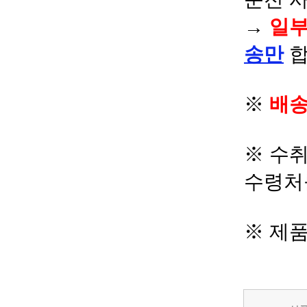
→
일부
송만
합
※
배송
※ 수
수령처
※ 제