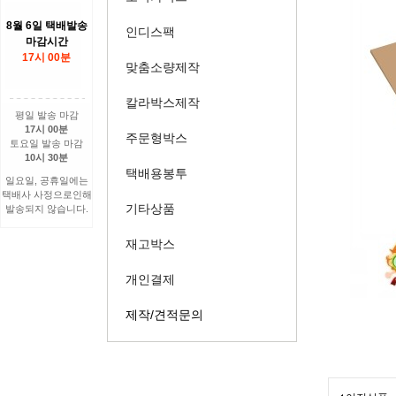
8월 6일 택배발송
인디스팩
마감시간
17시 00분
맞춤소량제작
칼라박스제작
평일 발송 마감
17시 00분
주문형박스
토요일 발송 마감
10시 30분
택배용봉투
일요일, 공휴일에는
택배사 사정으로인해
기타상품
발송되지 않습니다.
재고박스
개인결제
제작/견적문의