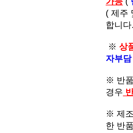
가능
(
( 제주
합니다.
※
상품
자부
※ 반품
경우
반
※ 제조
한 반