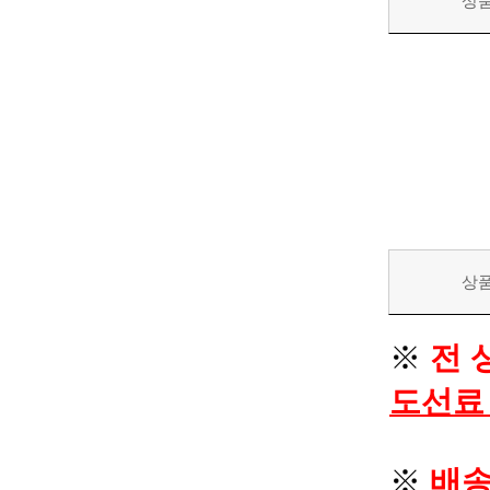
상
상
※
전 
도선료
※
배