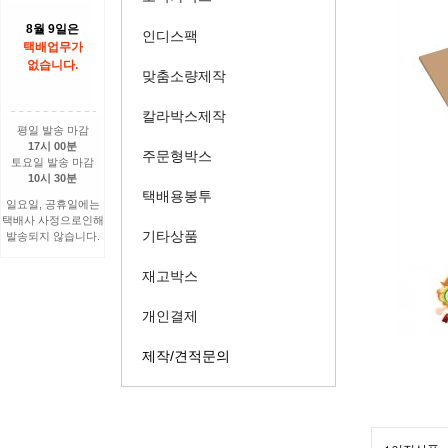
8월 9일은
인디스팩
택배업무가
없습니다.
맞춤소량제작
칼라박스제작
평일 발송 마감
17시 00분
주문형박스
토요일 발송 마감
10시 30분
택배용봉투
일요일, 공휴일에는
택배사 사정으로인해
기타상품
발송되지 않습니다.
재고박스
개인결제
제작/견적문의