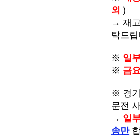
외
)
→ 재고
탁드립
※
일부
※
금요
※ 경기
문전 
→
일부
송만
합