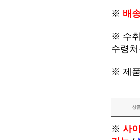
※
배송
※ 수
수령처
※ 제
상
※
사이