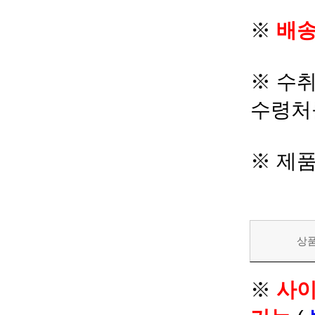
※
배송
※ 수
수령처
※ 제
상
※
사이