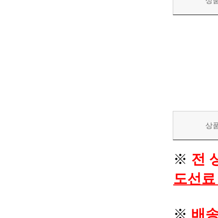
상
상
※
전 
도선료
※
배