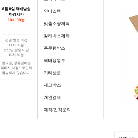
8월 8일 택배발송
인디스팩
마감시간
10시 30분
맞춤소량제작
칼라박스제작
평일 발송 마감
17시 00분
주문형박스
토요일 발송 마감
10시 30분
택배용봉투
일요일, 공휴일에는
택배사 사정으로인해
기타상품
발송되지 않습니다.
재고박스
개인결제
제작/견적문의