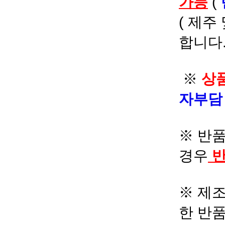
가능
(
( 제주
합니다.
※
상품
자부
※ 반품
경우
반
※ 제조
한 반