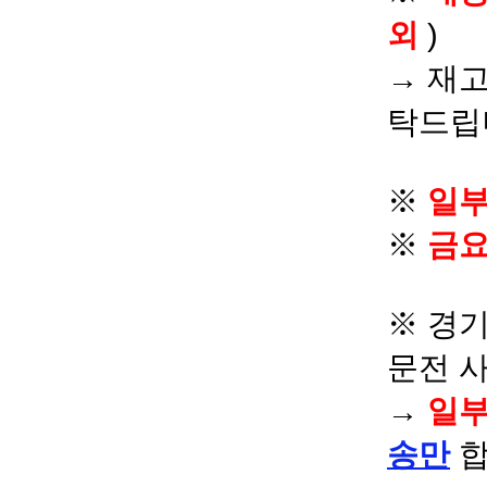
외
)
→ 재고
탁드립
※
일부
※
금요
※ 경기
문전 
→
일부
송만
합