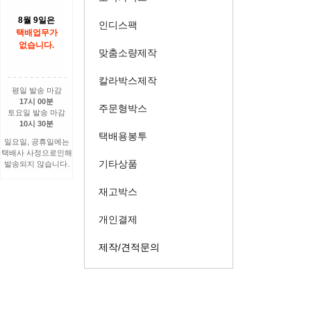
8월 9일은
인디스팩
택배업무가
없습니다.
맞춤소량제작
칼라박스제작
평일 발송 마감
17시 00분
주문형박스
토요일 발송 마감
10시 30분
택배용봉투
일요일, 공휴일에는
택배사 사정으로인해
기타상품
발송되지 않습니다.
재고박스
개인결제
제작/견적문의