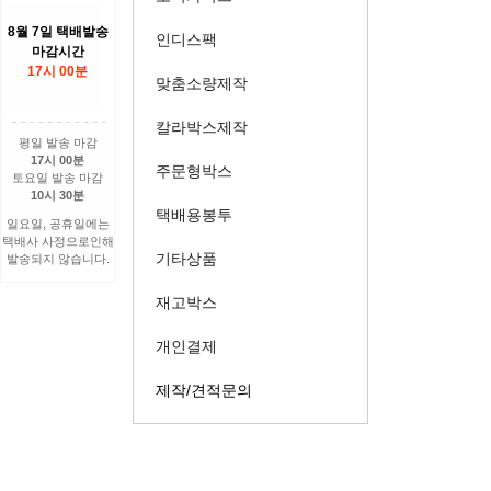
8월 7일 택배발송
인디스팩
마감시간
17시 00분
맞춤소량제작
칼라박스제작
평일 발송 마감
17시 00분
주문형박스
토요일 발송 마감
10시 30분
택배용봉투
일요일, 공휴일에는
택배사 사정으로인해
기타상품
발송되지 않습니다.
재고박스
개인결제
제작/견적문의