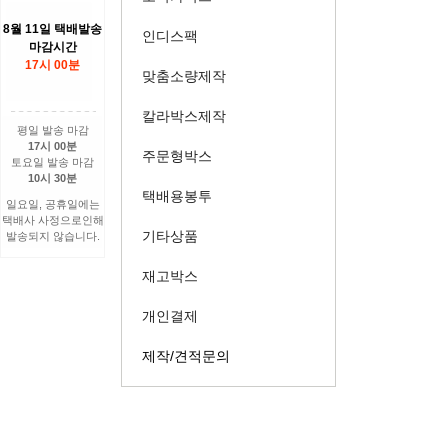
8월 11일 택배발송
인디스팩
마감시간
17시 00분
맞춤소량제작
칼라박스제작
평일 발송 마감
17시 00분
주문형박스
토요일 발송 마감
10시 30분
택배용봉투
일요일, 공휴일에는
택배사 사정으로인해
기타상품
발송되지 않습니다.
재고박스
개인결제
제작/견적문의