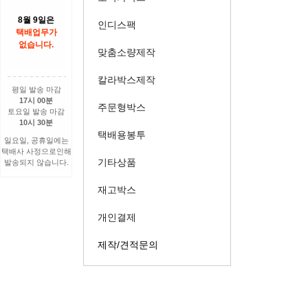
8월 9일은
인디스팩
택배업무가
없습니다.
맞춤소량제작
칼라박스제작
평일 발송 마감
17시 00분
주문형박스
토요일 발송 마감
10시 30분
택배용봉투
일요일, 공휴일에는
택배사 사정으로인해
기타상품
발송되지 않습니다.
재고박스
개인결제
제작/견적문의