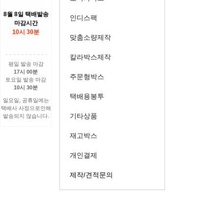
8월 8일 택배발송
인디스팩
마감시간
10시 30분
맞춤소량제작
칼라박스제작
평일 발송 마감
17시 00분
주문형박스
토요일 발송 마감
10시 30분
택배용봉투
일요일, 공휴일에는
택배사 사정으로인해
기타상품
발송되지 않습니다.
재고박스
개인결제
제작/견적문의