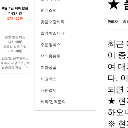
★ 
8월 7일 택배발송
인디스팩
마감시간
17시 00분
맞춤소량제작
관리자
칼라박스제작
평일 발송 마감
최근 
17시 00분
주문형박스
토요일 발송 마감
10시 30분
이 증
택배용봉투
일요일, 공휴일에는
택배사 사정으로인해
여 대
기타상품
발송되지 않습니다.
다. 
재고박스
되면 
개인결제
★ 현
제작/견적문의
하오니
※ 현