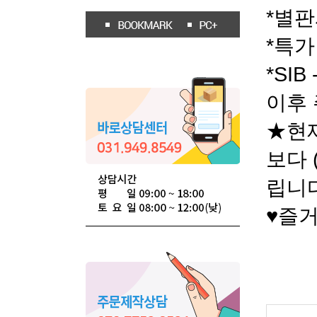
*별판
*특가 
*SIB
이후 
★현
보다 
립니
♥즐거