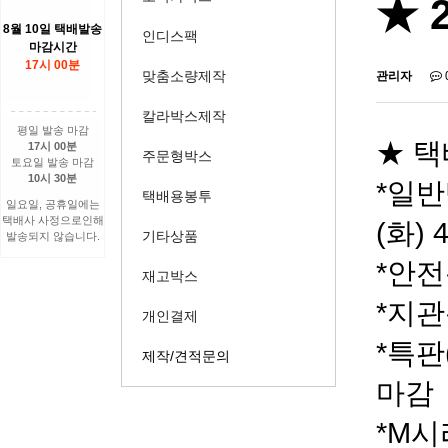
★ 
8월 10일 택배발송
인디스팩
마감시간
17시 00분
맞춤소량제작
관리자
칼라박스제작
평일 발송 마감
★ 택
17시 00분
주문형박스
토요일 발송 마감
10시 30분
*일반
택배용봉투
일요일, 공휴일에는
택배사 사정으로인해
(화)
기타상품
발송되지 않습니다.
*안전봉
재고박스
*지관통
개인결제
*특판
제작/견적문의
마감
*M시