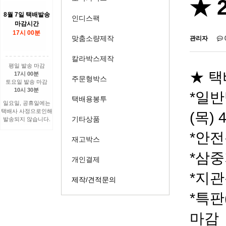
★ 
8월 7일 택배발송
인디스팩
마감시간
17시 00분
맞춤소량제작
관리자
칼라박스제작
평일 발송 마감
★ 택
17시 00분
주문형박스
토요일 발송 마감
10시 30분
*일반
택배용봉투
일요일, 공휴일에는
택배사 사정으로인해
(목)
기타상품
발송되지 않습니다.
*안전봉
재고박스
*삼중지
개인결제
*지관통
제작/견적문의
*특판
마감