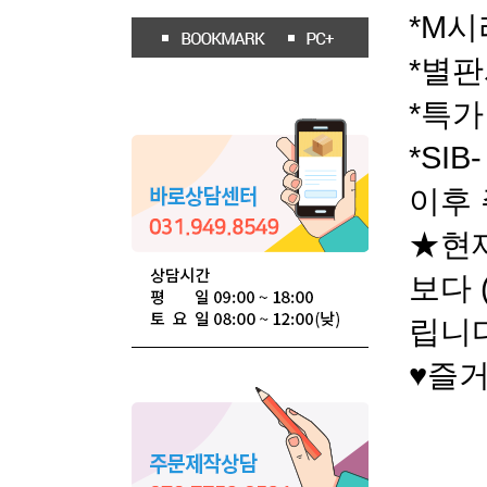
*M시
*별판
*특가 
*SIB
이후 
★현
보다 
립니
♥즐거