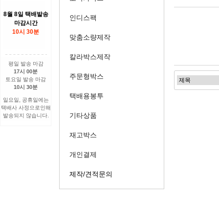
8월 8일 택배발송
인디스팩
마감시간
10시 30분
맞춤소량제작
칼라박스제작
평일 발송 마감
17시 00분
주문형박스
토요일 발송 마감
10시 30분
택배용봉투
일요일, 공휴일에는
택배사 사정으로인해
기타상품
발송되지 않습니다.
재고박스
개인결제
제작/견적문의